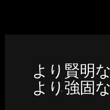
より賢明
より強固