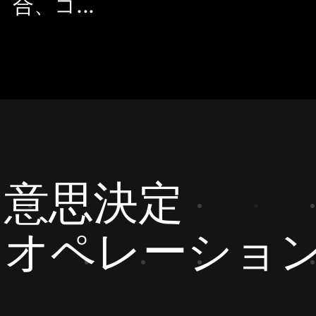
合、コ...
な意思決定
なオペレーショ