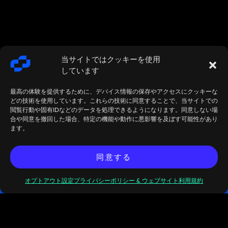
当サイトではクッキーを使用
しています
最高の体験を提供するために、デバイス情報の保存やアクセスにクッキーな
どの技術を使用しています。これらの技術に同意することで、当サイトでの
閲覧行動や固有IDなどのデータを処理できるようになります。同意しない場
合や同意を撤回した場合、特定の機能や動作に悪影響を及ぼす可能性があり
ます。
2026 年 6 月 15 ～ 17 日の FIA イ
今すぐミーテ
ンターナショナル デリバティブ
ィングを予約
同意する
エクスポ (IDX) でお会いしましょ
してくださ
う
い!
オプトアウト設定
プライバシーポリシー & ウェブサイト利用規約