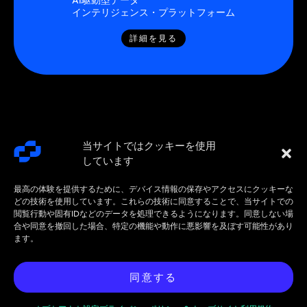
AI駆動型データ
インテリジェンス・プラットフォーム
詳細を見る
当サイトではクッキーを使用
しています
最高の体験を提供するために、デバイス情報の保存やアクセスにクッキーな
どの技術を使用しています。これらの技術に同意することで、当サイトでの
閲覧行動や固有IDなどのデータを処理できるようになります。同意しない場
合や同意を撤回した場合、特定の機能や動作に悪影響を及ぼす可能性があり
SMARTSTREAM
利用規約 /
契約 /
ます。
TECHNOLOGIES ©
プライバシ
ポリシ
2026 年 6 月 15 ～ 17 日の FIA イ
今すぐミーテ
2026
ー
ー
ンターナショナル デリバティブ
ィングを予約
同意する
エクスポ (IDX) でお会いしましょ
してくださ
う