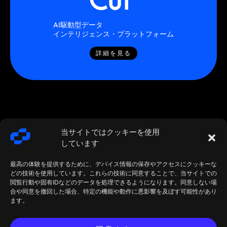
AI駆動型データ
インテリジェンス・プラットフォーム
詳細を見る
当サイトではクッキーを使用
しています
最高の体験を提供するために、デバイス情報の保存やアクセスにクッキーな
どの技術を使用しています。これらの技術に同意することで、当サイトでの
閲覧行動や固有IDなどのデータを処理できるようになります。同意しない場
合や同意を撤回した場合、特定の機能や動作に悪影響を及ぼす可能性があり
SMARTSTREAM
利用規約 /
契約 /
ます。
TECHNOLOGIES ©
プライバシ
ポリシ
2026 年 6 月 15 ～ 17 日の FIA イ
今すぐミーテ
2026
ー
ー
ンターナショナル デリバティブ