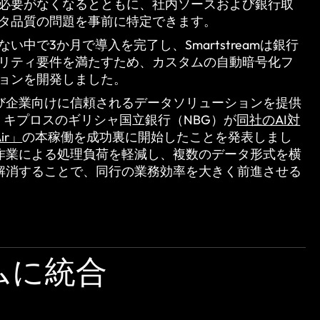
必要がなくなるとともに、社内ソースおよび銀行取
タ品質の問題を事前に特定できます。
い中で3か月で導入を完了し、Smartstreamは銀行
リティ要件を満たすため、カスタムの自動暗号化フ
ョンを開発しました。
び企業向けに信頼されるデータソリューションを提供
は本日、キプロスのギリシャ国立銀行（NBG）が
同社のAI対
r」
の本稼働を成功裏に開始したことを発表しまし
作業による処理負荷を軽減し、複数のデータ形式を横
解消することで、同行の業務効率を大きく前進させる
ムに統合