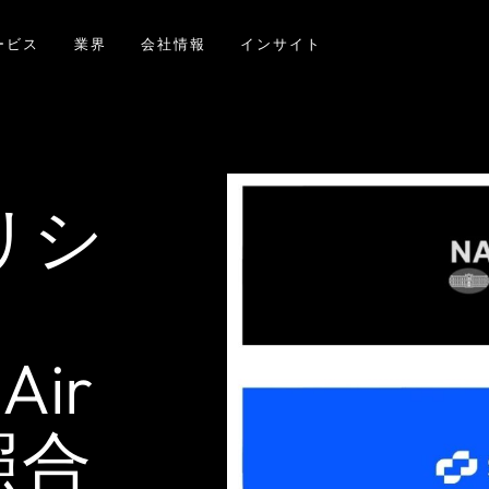
ービス
業界
会社情報
インサイト
リシ
Air
照合