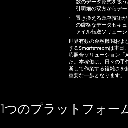
数のデータ形式を扱う
引明細の双方からデー
置き換える既存技術がな
の厳格なデータセキュ
ァイル転送ソリューシ
世界有数の金融機関およ
するSmartstream
応照合ソリューション「Ai
た。本稼働は、日々の手
断して作業する複雑さを
重要な一歩となります。
1つのプラットフォー