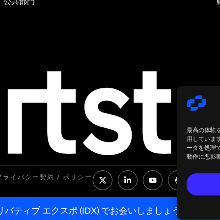
公共部門
最高の体験
用していま
ータを処理
動作に悪影
 プライバシー
契約 / ポリシー
ナル デリバティブ エクスポ (IDX) でお会いしましょう