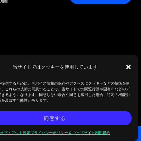
動画
当サイトではクッキーを使用しています
を提供するために、デバイス情報の保存やアクセスにクッキーなどの技術を使
す。これらの技術に同意することで、当サイトでの閲覧行動や固有IDなどのデ
できるようになります。同意しない場合や同意を撤回した場合、特定の機能や
響を及ぼす可能性があります。
同意する
オプトアウト設定
プライバシーポリシー & ウェブサイト利用規約
今すぐミーティングを予約してください!