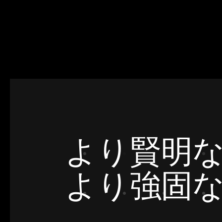
より賢明
より強固