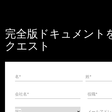
完全版ドキュメント
クエスト
名*
姓*
氏
名
会社名*
役職*
国*
メールアドレ