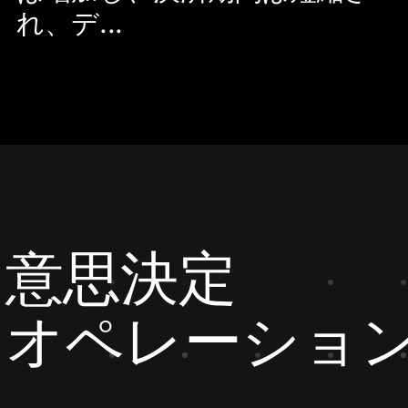
れ、デ...
な意思決定
なオペレーショ