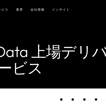
ービス
業界
会社情報
インサイト
t Data 上場デ
ービス