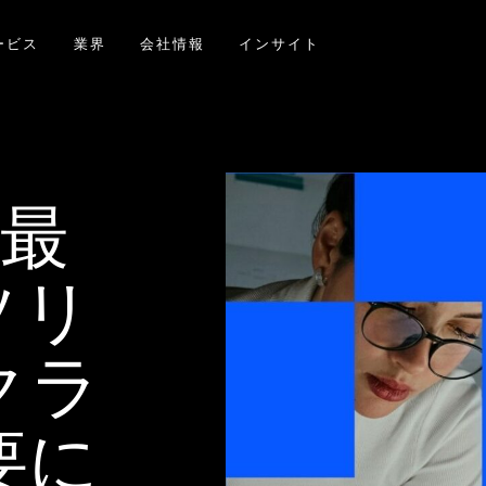
ービス
業界
会社情報
インサイト
、最
ソリ
クラ
要に