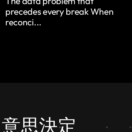
The data problem that
precedes every break When
reconci...
な意思決定