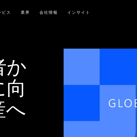
ービス
業界
会社情報
インサイト
者か
に向
産へ