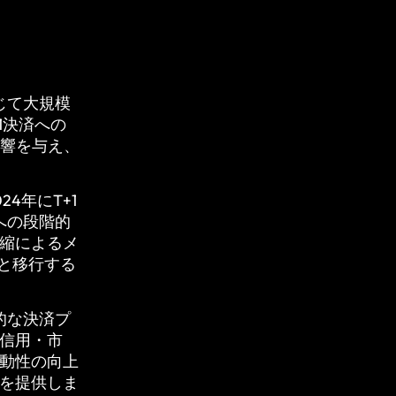
じて大規模
1決済への
影響を与え、
4年にT+1
への段階的
縮によるメ
と移行する
的な決済プ
信用・市
動性の向上
を提供しま