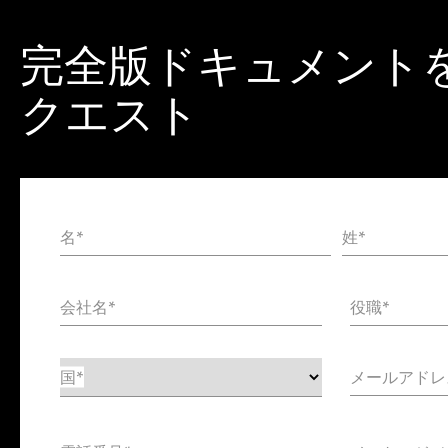
完全版ドキュメント
クエスト
名*
姓*
氏
名
会社名*
役職*
国*
メールアドレ