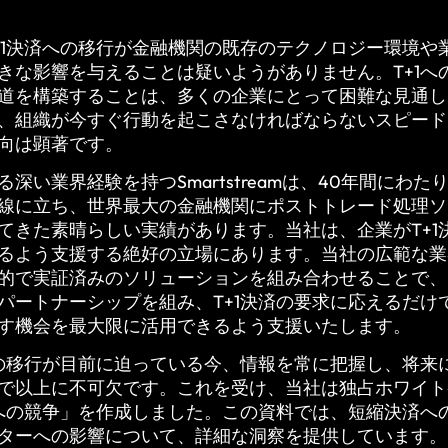
+1決済への移行が金融機関の既存のテクノロジー環境や
きな影響を与えることは疑いようがありません。T+1へ
道を構築することは、多くの企業にとって困難な見通し
、組織が今すぐ行動を起こさなければならないスピード
向は顕著です。
深い業界経験を持つSmartstreamは、40年間にわた
線に立ち、世界最大の金融機関にポストトレード処理ソ
てきた素晴らしい実績があります。当社は、企業がT+1
るよう支援する絶好の立場にあります。当社の広範な業
的で実証済みのソリューションを組み合わせることで、
パートナーシップを組み、T+1決済の要求に応えるだけ
す機会を最大限に活用できるよう支援いたします。
への移行が目前に迫っている今、情報を常に把握し、将来
で以上に不可欠です。これを受け、当社は独占ホワイト
済への競争」を作成しました。この資料では、短縮決済へ
ターへの影響について、詳細な洞察を提供しています。