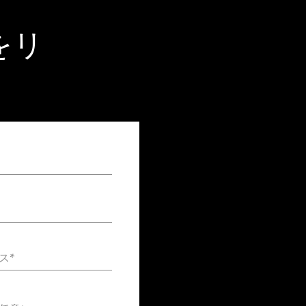
をリ
ス*