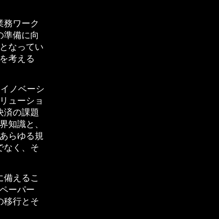
業務ワーク
の準備に向
となってい
を考える
りイノベーシ
リューショ
決済の課題
界知識と、
あらゆる規
でなく、そ
に備えるこ
ペーパー
の移行とそ