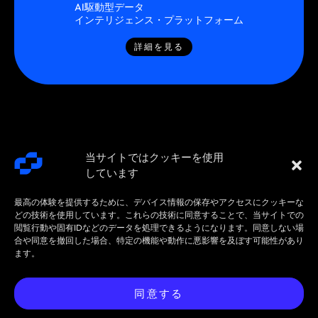
AI駆動型データ
インテリジェンス・プラットフォーム
詳細を見る
当サイトではクッキーを使用
しています
最高の体験を提供するために、デバイス情報の保存やアクセスにクッキーな
どの技術を使用しています。これらの技術に同意することで、当サイトでの
閲覧行動や固有IDなどのデータを処理できるようになります。同意しない場
合や同意を撤回した場合、特定の機能や動作に悪影響を及ぼす可能性があり
SMARTSTREAM
利用規約 /
契約 /
ます。
TECHNOLOGIES ©
プライバシ
ポリシ
2026 年 6 月 15 ～ 17 日の FIA イ
今すぐミーテ
2026
ー
ー
ンターナショナル デリバティブ
ィングを予約
同意する
エクスポ (IDX) でお会いしましょ
してくださ