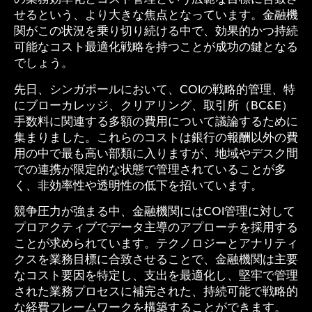
せるという、より大きな焦点となっています。金融機
関がこの状況を乗り切り続ける中で、効果的かつ持続
可能なコスト最適化戦略を持つことが成功の鍵となる
でしょう。
先日、シンガポールにおいて、COIの戦略的管理、特
にブローカレッジ、クリアリング、取引所（BC&E）
手数料に関連する多額の費用について議論するために
集まりました。これらのコストは銀行の報酬以外の費
用の中で最も高い部類に入りますが、地域やデスク間
での連携が限定的な状態で管理されていることが多
く、非効率性や透明性の低下を招いています。
競争圧力が強まる中、金融機関にはCOI管理に対して
プロアクティブでデータ主導のアプローチを採用する
ことが求められています。テクノロジーとアナリティ
クスを業務目標に合致させることで、金融機関は主要
なコスト要因を特定し、支出を最適化し、堅牢で管理
された業務プロセスに補完された、持続可能で戦略的
な経費フレームワークを構築することができます。