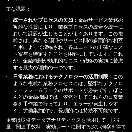
主な課題：
統一されたプロセスの欠如
：金融サービス業務の
複雑な性質により、業務プロセスの統合や統一に
おいて課題が生じることがよくあります。この複
雑さは、異なる部門やサービス間の多面的な相互
作用によって増幅され、各ユニットの正確なコス
ト寄与を特定することを困難にしています。これ
が、金融機関が効果的なコスト戦略の実施に苦慮
する最大の理由の一つです。
日常業務におけるテクノロジーの活用制限：
この
ような複雑な業務プロセスには、堅牢なテクノロ
ジーフレームワークのサポートが必要です。ほと
んどの金融機関では、依然としてこれらの日常業
務を手作業で行っており、エラーが発生しやす
く、労働集約的で、長期的には持続不可能です。
企業は取引データアナリティクスを活用して、取引
量、関連手数料、実効レートに関する深い洞察を得て