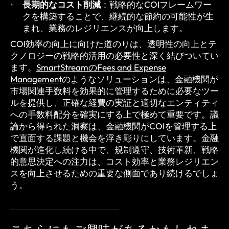
長期的なコスト削減
：戦略的なCOIフレームワー
クを構築することで、継続的な節約の可能性が生
まれ、業務のレジリエンスが向上します。
COI効率の向上に向けた道のりは、透明性の向上とテ
クノロジーの戦略的活用の必要性と深く結びついてい
ます。
SmartStreamのFees and Expense
Management
のようなソリューションは、金融機関が
市場関連手数料を効果的に管理するために必要なツー
ルを提供し、正確な経費の実証と適切なエンティティ
への手数料配分を確実にする上で極めて重要です。議
論から得られた洞察は、金融機関がCOIを管理する上
で直面する課題と機会を浮き彫りにしています。金融
機関が進化し続ける中で、規制遵守、技術革新、戦略
的意思決定への注力は、コスト効率と業務レジリエン
スを向上させるための重要な側面であり続けるでしょ
う。