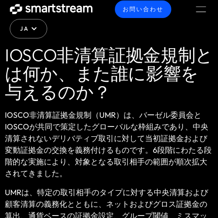
お問い合わせ
JA
IOSCO非清算証拠金規制と
は何か、また誰に影響を
与えるのか？
IOSCO非清算証拠金規制（UMR）は、バーゼル委員会と
IOSCOが共同で策定したグローバルな枠組みであり、中央
清算されないデリバティブ取引に対して当初証拠金および
変動証拠金の交換を義務付けるものです。6段階にわたる段
階的な実施により、対象となる取引相手の範囲が順次拡大
されてきました。
UMRは、特定の取引相手のタイプに対する中央清算および
顧客清算の義務化とともに、ネットおよびグロス証拠金の
算出、通貨ベースの証拠金設定、グループ閾値、ミスマッ